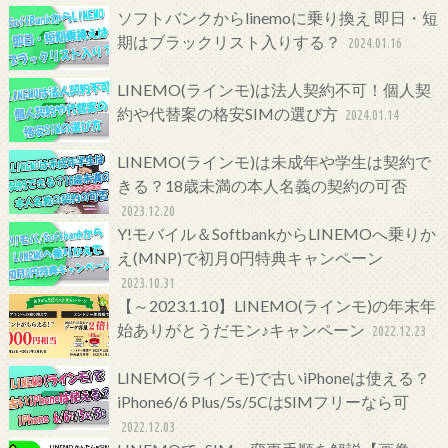
ソフトバンクからlinemoに乗り換え 即日・短
期はブラックリスト入りする？
2024.01.16
LINEMO(ラインモ)は法人契約不可！個人契
約や代替案の格安SIMの選び方
2024.01.14
LINEMO(ラインモ)は未成年や学生は契約で
きる？18歳未満の本人名義の契約の可否
2023.12.20
Y!モバイル＆SoftbankからLINEMOへ乗りか
え(MNP)で初月0円特典キャンペーン
2023.10.31
【～2023.1.10】LINEMO(ラインモ)の年末年
始ありがとうだモン♪キャンペーン
2022.12.23
LINEMO(ラインモ)で古いiPhoneは使える？
iPhone6/6 Plus/5s/5CはSIMフリーなら可
2022.12.03