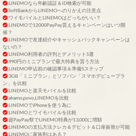
LINEMOなら年齢認証＆ID検索が可能
SoftBankからLINEMOへのりかえの注意点
ワイモバイルとLINEMOはどっちがいい？
LINEMOで12000PayPay貰えるキャンペーンはいつ開
催？
LINEMOで友達紹介やキャッシュバックキャンペーンは
ないの？
LINEMO利用者の評判とデメリット5選
990円のミニプランで最大特典を貰う方法
LINEMO申込前の確認事項＆準備5ステップ
3GB「ミニプラン」とソフバン「スマホデビュープラ
ン」を比較
LINEMOと楽天モバイルを比較
ahamo,povo,LINEMOを比較
LINEMOでiPhoneを使う為に
LINEMOとワイモバイルを比較
超PayPay祭でLINEMO特典が13,000に増額
LINEMOの支払方法クレカ＆デビット＆口座振替が可能
LINEMOに家族割はある？