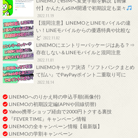
LINEMOでeSIMへ変更手順を解説【画像
付】かんたんeSIM開通で初期設定も楽々
2022.11.19
【混同注意】LINEMOとLINEモバイルの違
い！LINEモバイルからの優遇特典や比較な
ど
2022.11.02
LINEMOにエントリーパッケージはある？⇒
存在しない＆LINEモバイルと混同注意
2022.11.01
LINEMOキャリア決済『ソフトバンクまとめ
て払い』でPayPayポイント二重取り可に
2022.10.14
LINEMOへのりかえ時の申込手順(画像付)
LINEMOの初期設定編(APNや回線切替)
Yahoo携帯ショップ経由で2000円トクする裏技
『FEVER TIME』キャンペーン情報
LINEMOの全キャンペーン情報【最新版】
LINEMOの学割キャンペーン